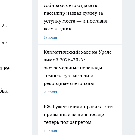
собираюсь его отдавать:
пассажир назвал сумму за
уступку места — и поставил
 20
всех в тупик
17 июля
сле
Климатический хаос на Урале
зимой 2026–2027:
и не
экстремальные перепады
температур, метели и
рекордные снегопады
 был
25 июля
РЖД ужесточили правила: эти
привычные вещи в поезде
теперь под запретом
19 июля