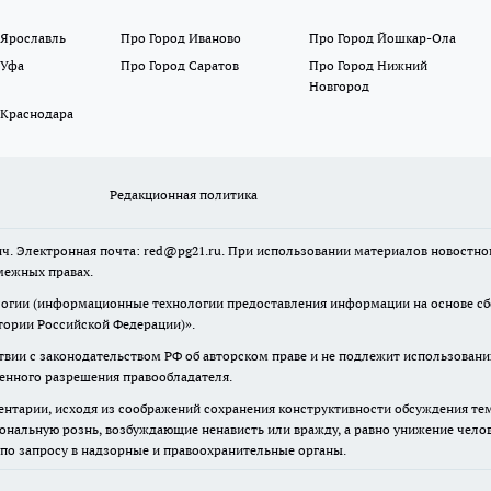
 Ярославль
Про Город Иваново
Про Город Йошкар-Ола
 Уфа
Про Город Саратов
Про Город Нижний
Новгород
 Краснодара
Редакционная политика
ч. Электронная почта: red@pg21.ru. При использовании материалов новостного
межных правах.
гии (информационные технологии предоставления информации на основе сбор
тории Российской Федерации)».
твии с законодательством РФ об авторском праве и не подлежит использовани
менного разрешения правообладателя.
нтарии, исходя из соображений сохранения конструктивности обсуждения тем 
альную рознь, возбуждающие ненависть или вражду, а равно унижение челове
 по запросу в надзорные и правоохранительные органы.