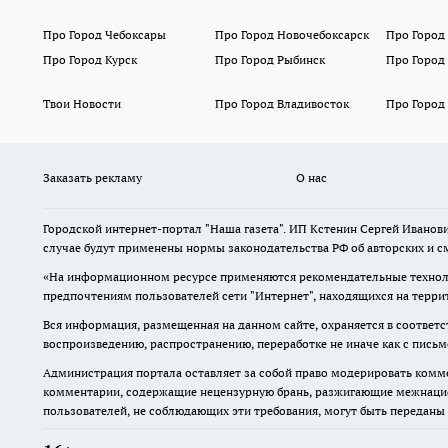
Про Город Чебоксары
Про Город Новочебоксарск
Про Город
Про Город Курск
Про Город Рыбинск
Про Город
Твои Новости
Про Город Владивосток
Про Город
Заказать рекламу
О нас
Городской интернет-портал "Наша газета". ИП Кстенин Сергей Иванови
случае будут применены нормы законодательства РФ об авторских и с
«На информационном ресурсе применяются рекомендательные техноло
предпочтениям пользователей сети "Интернет", находящихся на терри
Вся информация, размещенная на данном сайте, охраняется в соответс
воспроизведению, распространению, переработке не иначе как с пись
Администрация портала оставляет за собой право модерировать комме
комментарии, содержащие нецензурную брань, разжигающие межнацион
пользователей, не соблюдающих эти требования, могут быть переданы