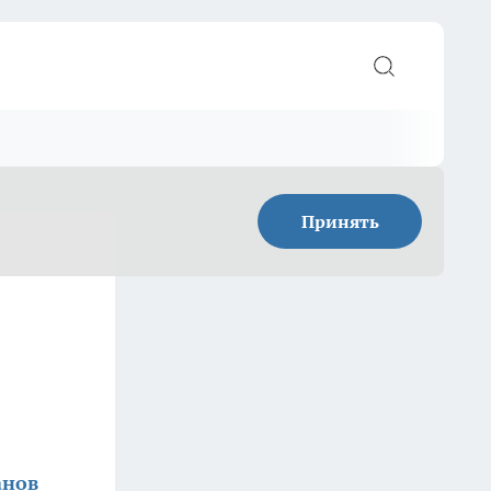
Принять
анов