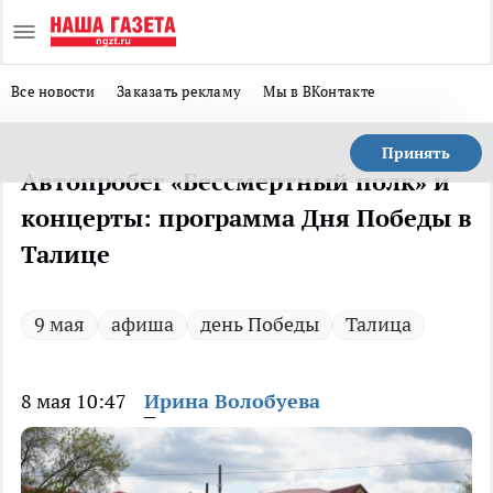
Все новости
Заказать рекламу
Мы в ВКонтакте
Принять
Автопробег «Бессмертный полк» и
концерты: программа Дня Победы в
Талице
9 мая
афиша
день Победы
Талица
8 мая 10:47
Ирина Волобуева