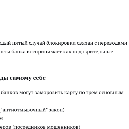
ждый пятый случай блокировки связан с переводами
ости банка воспринимает как подозрительные
ды самому себе
 банков могут заморозить карту по трем основным
 ("антиотмывочный" закон)
ом
перов (посредников мошенников)