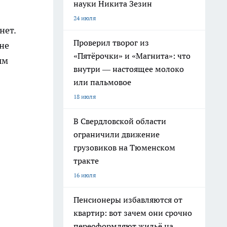
науки Никита Зезин
24 июля
нет.
Проверил творог из
не
«Пятёрочки» и «Магнита»: что
ым
внутри — настоящее молоко
или пальмовое
18 июля
В Свердловской области
ограничили движение
грузовиков на Тюменском
тракте
16 июля
Пенсионеры избавляются от
квартир: вот зачем они срочно
переоформляют жильё на