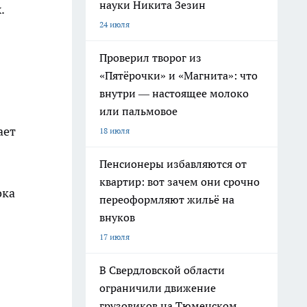
науки Никита Зезин
.
24 июля
Проверил творог из
«Пятёрочки» и «Магнита»: что
внутри — настоящее молоко
или пальмовое
ает
18 июля
Пенсионеры избавляются от
квартир: вот зачем они срочно
ока
переоформляют жильё на
внуков
17 июля
В Свердловской области
ограничили движение
грузовиков на Тюменском