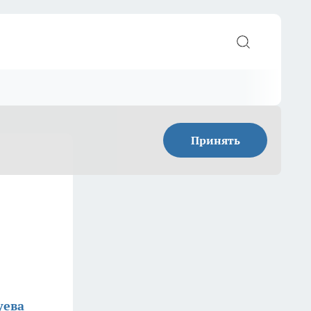
Принять
уева