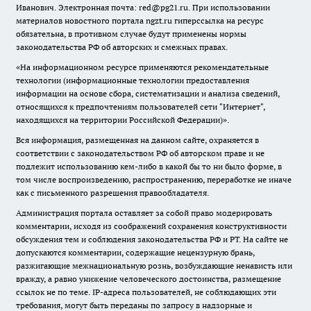
Иванович. Электронная почта: red@pg21.ru. При использовании
материалов новостного портала ngzt.ru гиперссылка на ресурс
обязательна, в противном случае будут применены нормы
законодательства РФ об авторских и смежных правах.
«На информационном ресурсе применяются рекомендательные
технологии (информационные технологии предоставления
информации на основе сбора, систематизации и анализа сведений,
относящихся к предпочтениям пользователей сети "Интернет",
находящихся на территории Российской Федерации)».
Вся информация, размещенная на данном сайте, охраняется в
соответствии с законодательством РФ об авторском праве и не
подлежит использованию кем-либо в какой бы то ни было форме, в
том числе воспроизведению, распространению, переработке не иначе
как с письменного разрешения правообладателя.
Администрация портала оставляет за собой право модерировать
комментарии, исходя из соображений сохранения конструктивности
обсуждения тем и соблюдения законодательства РФ и РТ. На сайте не
допускаются комментарии, содержащие нецензурную брань,
разжигающие межнациональную рознь, возбуждающие ненависть или
вражду, а равно унижение человеческого достоинства, размещение
ссылок не по теме. IP-адреса пользователей, не соблюдающих эти
требования, могут быть переданы по запросу в надзорные и