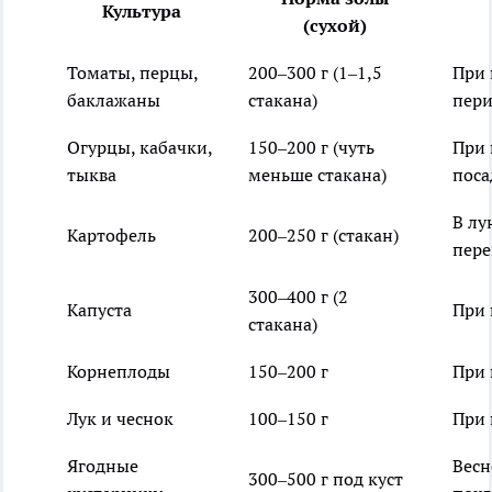
Культура
(сухой)
Томаты, перцы,
200–300 г (1–1,5
При 
баклажаны
стакана)
пер
Огурцы, кабачки,
150–200 г (чуть
При 
тыква
меньше стакана)
поса
В лу
Картофель
200–250 г (стакан)
пере
300–400 г (2
Капуста
При 
стакана)
Корнеплоды
150–200 г
При 
Лук и чеснок
100–150 г
При 
Ягодные
Весн
300–500 г под куст