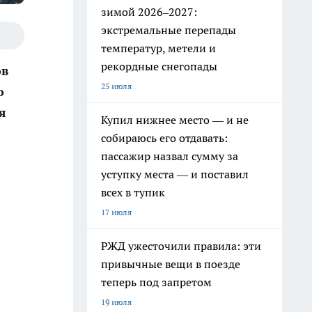
зимой 2026–2027:
экстремальные перепады
температур, метели и
рекордные снегопады
ов
25 июля
о
я
Купил нижнее место — и не
собираюсь его отдавать:
пассажир назвал сумму за
уступку места — и поставил
всех в тупик
17 июля
РЖД ужесточили правила: эти
привычные вещи в поезде
теперь под запретом
19 июля