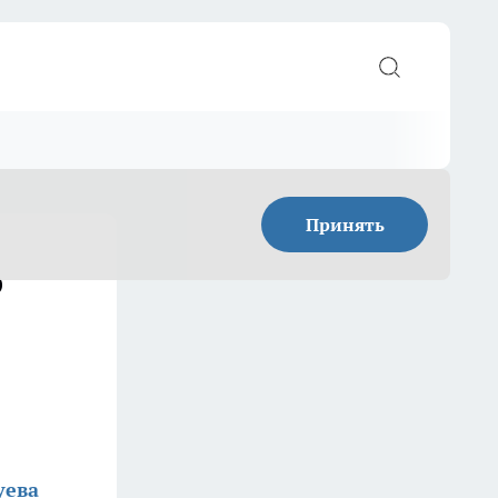
Принять
о
уева