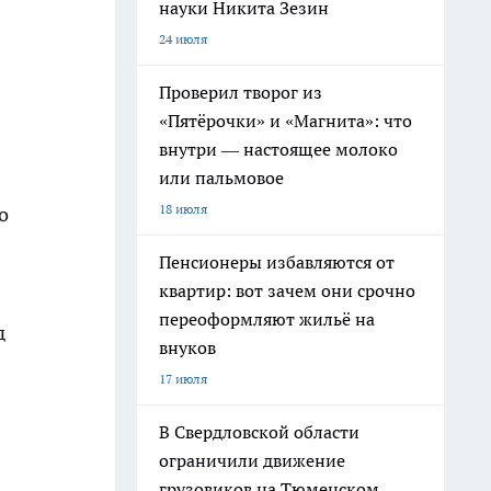
науки Никита Зезин
24 июля
Проверил творог из
«Пятёрочки» и «Магнита»: что
внутри — настоящее молоко
или пальмовое
18 июля
о
Пенсионеры избавляются от
квартир: вот зачем они срочно
переоформляют жильё на
д
внуков
17 июля
В Свердловской области
ограничили движение
грузовиков на Тюменском