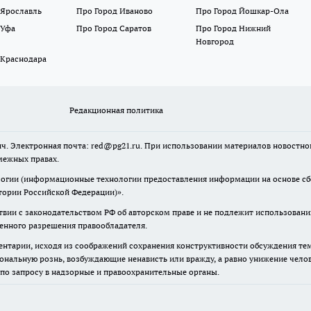
 Ярославль
Про Город Иваново
Про Город Йошкар-Ола
 Уфа
Про Город Саратов
Про Город Нижний
Новгород
 Краснодара
Редакционная политика
ч. Электронная почта: red@pg21.ru. При использовании материалов новостного
межных правах.
гии (информационные технологии предоставления информации на основе сбор
тории Российской Федерации)».
твии с законодательством РФ об авторском праве и не подлежит использовани
менного разрешения правообладателя.
нтарии, исходя из соображений сохранения конструктивности обсуждения тем 
альную рознь, возбуждающие ненависть или вражду, а равно унижение челове
 по запросу в надзорные и правоохранительные органы.