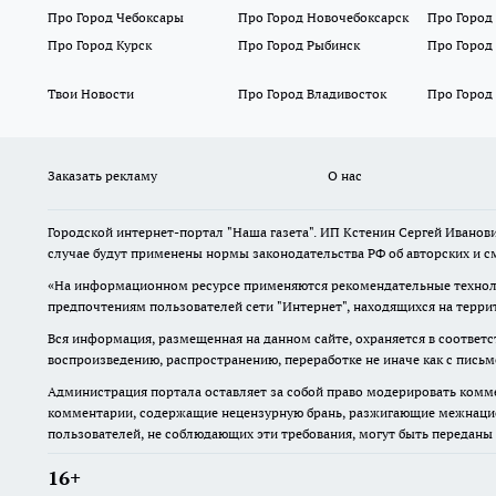
Про Город Чебоксары
Про Город Новочебоксарск
Про Город
Про Город Курск
Про Город Рыбинск
Про Город
Твои Новости
Про Город Владивосток
Про Город
Заказать рекламу
О нас
Городской интернет-портал "Наша газета". ИП Кстенин Сергей Иванови
случае будут применены нормы законодательства РФ об авторских и с
«На информационном ресурсе применяются рекомендательные техноло
предпочтениям пользователей сети "Интернет", находящихся на терри
Вся информация, размещенная на данном сайте, охраняется в соответс
воспроизведению, распространению, переработке не иначе как с пись
Администрация портала оставляет за собой право модерировать комме
комментарии, содержащие нецензурную брань, разжигающие межнацион
пользователей, не соблюдающих эти требования, могут быть переданы
16+