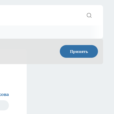
Принять
кова