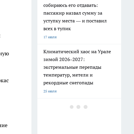
собираюсь его отдавать:
пассажир назвал сумму за
уступку места — и поставил
всех в тупик
й
17 июля
Климатический хаос на Урале
вную
зимой 2026–2027:
экстремальные перепады
температур, метели и
ркас
рекордные снегопады
25 июля
РЖД ужесточили правила: эти
привычные вещи в поезде
теперь под запретом
ние
19 июля