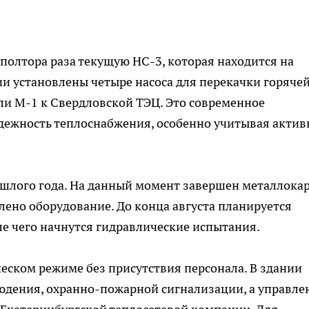
олтора раза текущую НС-3, которая находится на
ии установлены четыре насоса для перекачки горяче
ли М-1 к Свердловской ТЭЦ. Это современное
дежность теплоснабжения, особенно учитывая акти
ошлого года. На данный момент завершен металлока
лено оборудование. До конца августа планируется
е чего начнутся гидравлические испытания.
ческом режиме без присутствия персонала. В здании
юдения, охранно-пожарной сигнализации, а управле