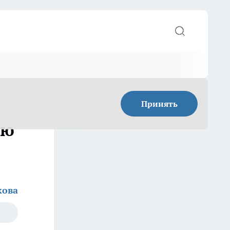
Принять
ию
кова