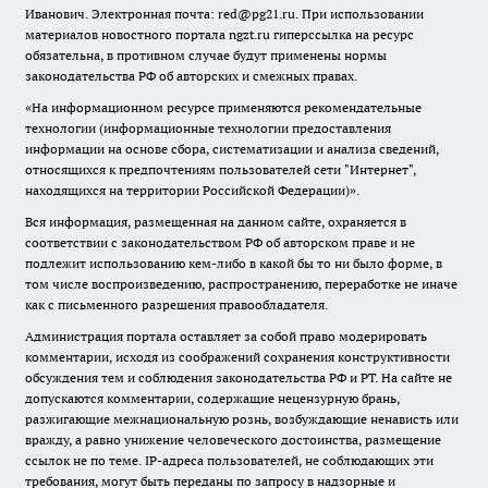
Иванович. Электронная почта: red@pg21.ru. При использовании
материалов новостного портала ngzt.ru гиперссылка на ресурс
обязательна, в противном случае будут применены нормы
законодательства РФ об авторских и смежных правах.
«На информационном ресурсе применяются рекомендательные
технологии (информационные технологии предоставления
информации на основе сбора, систематизации и анализа сведений,
относящихся к предпочтениям пользователей сети "Интернет",
находящихся на территории Российской Федерации)».
Вся информация, размещенная на данном сайте, охраняется в
соответствии с законодательством РФ об авторском праве и не
подлежит использованию кем-либо в какой бы то ни было форме, в
том числе воспроизведению, распространению, переработке не иначе
как с письменного разрешения правообладателя.
Администрация портала оставляет за собой право модерировать
комментарии, исходя из соображений сохранения конструктивности
обсуждения тем и соблюдения законодательства РФ и РТ. На сайте не
допускаются комментарии, содержащие нецензурную брань,
разжигающие межнациональную рознь, возбуждающие ненависть или
вражду, а равно унижение человеческого достоинства, размещение
ссылок не по теме. IP-адреса пользователей, не соблюдающих эти
требования, могут быть переданы по запросу в надзорные и