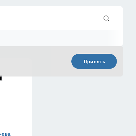
Принять
и
уева