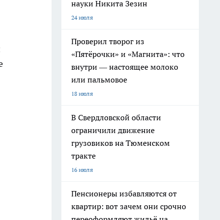
науки Никита Зезин
24 июля
Проверил творог из
и
«Пятёрочки» и «Магнита»: что
е
внутри — настоящее молоко
или пальмовое
18 июля
В Свердловской области
ограничили движение
грузовиков на Тюменском
тракте
16 июля
Пенсионеры избавляются от
квартир: вот зачем они срочно
переоформляют жильё на