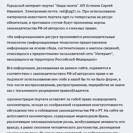
Городской интернет-портал "Наша газета". ИП Кстенин Сергей
Иванович. Электронная почта: red@pg21.ru. При использовании
материалов новостного портала ngzt.ru гиперссылка на ресурс
обязательна, в противном случае будут применены нормы
законодательства РФ об авторских и смежных правах.
«На информационном ресурсе применяются рекомендательные
технологии (информационные технологии предоставления
информации на основе сбора, систематизации и анализа сведений,
относящихся к предпочтениям пользователей сети "Интернет",
находящихся на территории Российской Федерации)».
Вся информация, размещенная на данном сайте, охраняется в
соответствии с законодательством РФ об авторском праве и не
подлежит использованию кем-либо в какой бы то ни было форме, в
том числе воспроизведению, распространению, переработке не иначе
как с письменного разрешения правообладателя.
Администрация портала оставляет за собой право модерировать
комментарии, исходя из соображений сохранения конструктивности
обсуждения тем и соблюдения законодательства РФ и РТ. На сайте не
допускаются комментарии, содержащие нецензурную брань,
разжигающие межнациональную рознь, возбуждающие ненависть или
вражду, а равно унижение человеческого достоинства, размещение
ссылок не по теме. IP-адреса пользователей, не соблюдающих эти