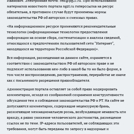
Иванович. Электронная почта: red@pg21.ru. При использовании
материалов новостного портала ngzt.ru гиперссылка на ресурс
обязательна, в противном случае будут применены нормы
законодательства РФ об авторских и смежных правах.
«На информационном ресурсе применяются рекомендательные
технологии (информационные технологии предоставления
информации на основе сбора, систематизации и анализа сведений,
относящихся к предпочтениям пользователей сети "Интернет",
находящихся на территории Российской Федерации)».
Вся информация, размещенная на данном сайте, охраняется в
соответствии с законодательством РФ об авторском праве и не
подлежит использованию кем-либо в какой бы то ни было форме, в
том числе воспроизведению, распространению, переработке не иначе
как с письменного разрешения правообладателя.
Администрация портала оставляет за собой право модерировать
комментарии, исходя из соображений сохранения конструктивности
обсуждения тем и соблюдения законодательства РФ и РТ. На сайте не
допускаются комментарии, содержащие нецензурную брань,
разжигающие межнациональную рознь, возбуждающие ненависть или
вражду, а равно унижение человеческого достоинства, размещение
ссылок не по теме. IP-адреса пользователей, не соблюдающих эти
требования, могут быть переданы по запросу в надзорные и