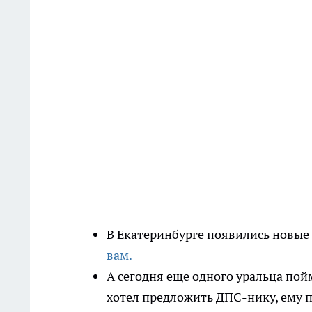
В Екатеринбурге появились новы
вам.
А сегодня еще одного уральца пойм
хотел предложить ДПС-нику, ему п