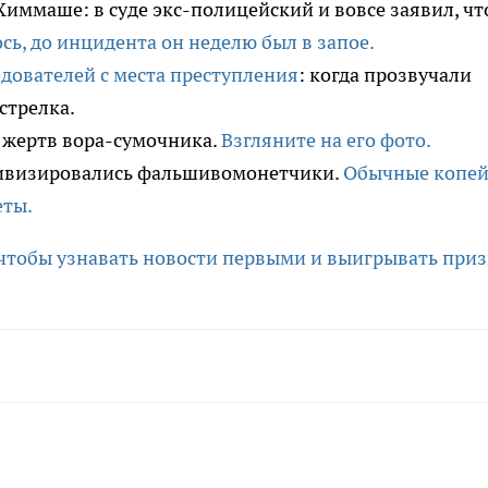
Химмаше: в суде экс-полицейский и вовсе заявил, чт
сь, до инцидента он неделю был в запое.
дователей с места преступления
: когда прозвучали
стрелка.
 жертв вора-сумочника.
Взгляните на его фото.
ктивизировались фальшивомонетчики.
Обычные копе
еты.
 чтобы узнавать новости первыми и выигрывать приз