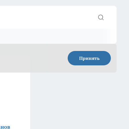
Принять
анов