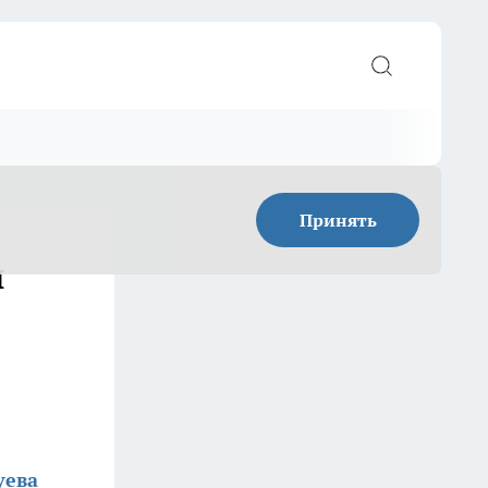
Принять
й
уева