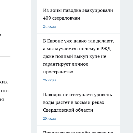
Из зоны паводка эвакуировали
409 свердловчан
24 июля
ь
В Европе уже давно так делают,
а мы мучаемся: почему в РЖД
даже полный выкуп купе не
гарантирует личное
пространство
26 июля
ких
енно
Паводок не отступает: уровень
ля
воды растет в восьми реках
Свердловской области
20 июля
Продолжается приём заявок на