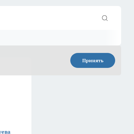
Принять
уева