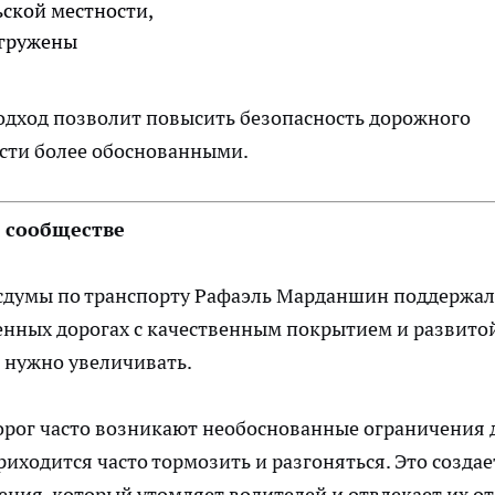
ьской местности,
агружены
подход позволит повысить безопасность дорожного
ости более обоснованными.
м сообществе
осдумы по транспорту Рафаэль Марданшин поддержал
енных дорогах с качественным покрытием и развито
 нужно увеличивать.
дорог часто возникают необоснованные ограничения 
риходится часто тормозить и разгоняться. Это создае
ния, который утомляет водителей и отвлекает их от