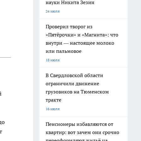
науки Никита Зезин
24 июля
Проверил творог из
«Пятёрочки» и «Магнита»: что
внутри — настоящее молоко
или пальмовое
18 июля
В Свердловской области
ограничили движение
грузовиков на Тюменском
й
тракте
16 июля
до
Пенсионеры избавляются от
т
квартир: вот зачем они срочно
переоформляют жильё на