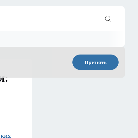
Принять
и:
ских