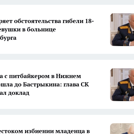
ряет обстоятельства гибели 18-
евушки в больнице
бурга
а с питбайкером в Нижнем
ошла до Бастрыкина: глава СК
ал доклад
естоком избиении младенца в