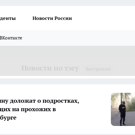
денты
Новости России
ВКонтакте
Новости по тэгу
Бастрыкин
ну доложат о подростках,
их на прохожих в
бурге