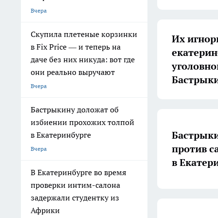
Вчера
Скупила плетеные корзинки
Их игнор
в Fix Price — и теперь на
екатерин
даче без них никуда: вот где
уголовно
они реально выручают
Бастрык
Вчера
Бастрыкину доложат об
избиении прохожих толпой
Бастрыки
в Екатеринбурге
против с
Вчера
в Екатер
В Екатеринбурге во время
проверки интим-салона
задержали студентку из
Африки