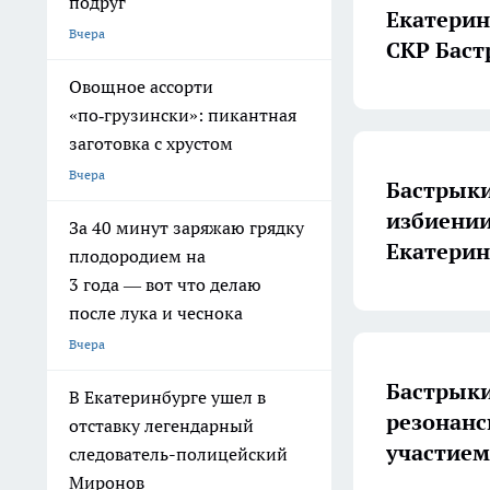
подруг
Екатерин
Вчера
СКР Бас
Овощное ассорти
«по‑грузински»: пикантная
заготовка с хрустом
Вчера
Бастрыки
избиении
За 40 минут заряжаю грядку
Екатерин
плодородием на
3 года — вот что делаю
после лука и чеснока
Вчера
Бастрыки
В Екатеринбурге ушел в
резонанс
отставку легендарный
участием
следователь-полицейский
Миронов