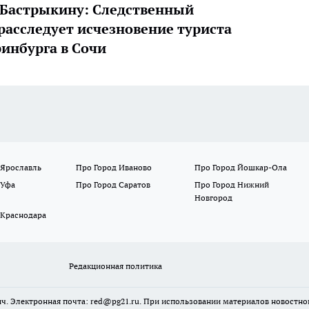
Бастрыкину: Следственный
расследует исчезновение туриста
ринбурга в Сочи
 Ярославль
Про Город Иваново
Про Город Йошкар-Ола
 Уфа
Про Город Саратов
Про Город Нижний
Новгород
 Краснодара
Редакционная политика
ч. Электронная почта: red@pg21.ru. При использовании материалов новостного