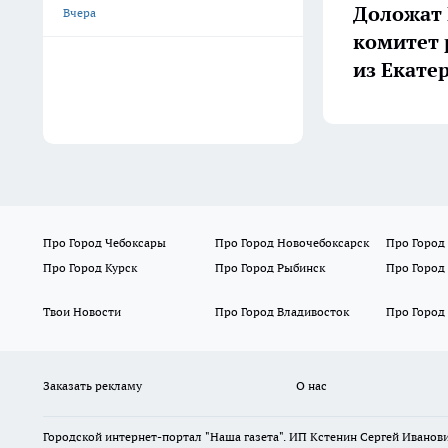
Доложат 
Вчера
комитет 
из Екате
Про Город Чебоксары
Про Город Новочебоксарск
Про Город
Про Город Курск
Про Город Рыбинск
Про Город
Твои Новости
Про Город Владивосток
Про Город
Заказать рекламу
О нас
Городской интернет-портал "Наша газета". ИП Кстенин Сергей Иванови