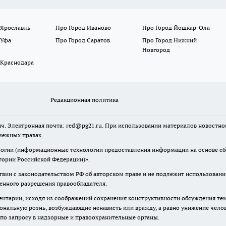
 Ярославль
Про Город Иваново
Про Город Йошкар-Ола
 Уфа
Про Город Саратов
Про Город Нижний
Новгород
 Краснодара
Редакционная политика
ч. Электронная почта: red@pg21.ru. При использовании материалов новостного
межных правах.
гии (информационные технологии предоставления информации на основе сбор
тории Российской Федерации)».
твии с законодательством РФ об авторском праве и не подлежит использовани
менного разрешения правообладателя.
нтарии, исходя из соображений сохранения конструктивности обсуждения тем 
альную рознь, возбуждающие ненависть или вражду, а равно унижение челове
 по запросу в надзорные и правоохранительные органы.