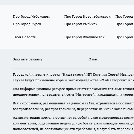
Про Город Чебоксары
Про Город Новочебоксарск
Про Город
Про Город Курск
Про Город Рыбинск
Про Город
Твои Новости
Про Город Владивосток
Про Город
Заказать рекламу
О нас
Городской интернет-портал "Наша газета". ИП Кстенин Сергей Иванови
случае будут применены нормы законодательства РФ об авторских и с
«На информационном ресурсе применяются рекомендательные техноло
предпочтениям пользователей сети "Интернет", находящихся на терри
Вся информация, размещенная на данном сайте, охраняется в соответс
воспроизведению, распространению, переработке не иначе как с пись
Администрация портала оставляет за собой право модерировать комме
комментарии, содержащие нецензурную брань, разжигающие межнацион
пользователей, не соблюдающих эти требования, могут быть переданы