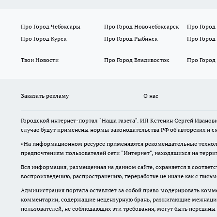
Про Город Чебоксары
Про Город Новочебоксарск
Про Город
Про Город Курск
Про Город Рыбинск
Про Город
Твои Новости
Про Город Владивосток
Про Город
Заказать рекламу
О нас
Городской интернет-портал "Наша газета". ИП Кстенин Сергей Иванови
случае будут применены нормы законодательства РФ об авторских и с
«На информационном ресурсе применяются рекомендательные техноло
предпочтениям пользователей сети "Интернет", находящихся на терри
Вся информация, размещенная на данном сайте, охраняется в соответс
воспроизведению, распространению, переработке не иначе как с пись
Администрация портала оставляет за собой право модерировать комме
комментарии, содержащие нецензурную брань, разжигающие межнацион
пользователей, не соблюдающих эти требования, могут быть переданы