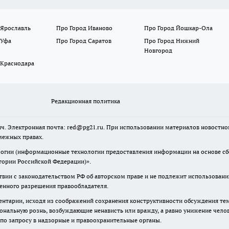
 Ярославль
Про Город Иваново
Про Город Йошкар-Ола
 Уфа
Про Город Саратов
Про Город Нижний
Новгород
 Краснодара
Редакционная политика
ч. Электронная почта: red@pg21.ru. При использовании материалов новостного
межных правах.
гии (информационные технологии предоставления информации на основе сбор
тории Российской Федерации)».
твии с законодательством РФ об авторском праве и не подлежит использовани
менного разрешения правообладателя.
нтарии, исходя из соображений сохранения конструктивности обсуждения тем 
альную рознь, возбуждающие ненависть или вражду, а равно унижение челове
 по запросу в надзорные и правоохранительные органы.