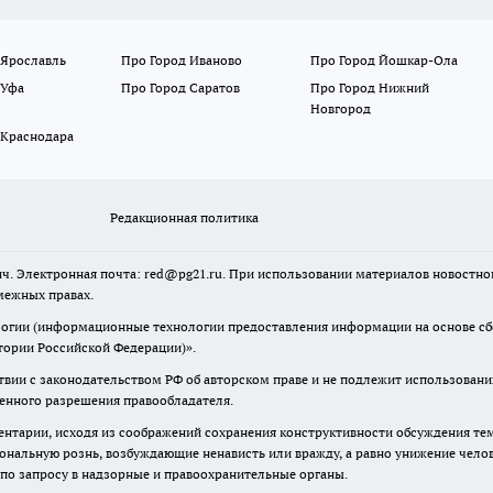
 Ярославль
Про Город Иваново
Про Город Йошкар-Ола
 Уфа
Про Город Саратов
Про Город Нижний
Новгород
 Краснодара
Редакционная политика
ч. Электронная почта: red@pg21.ru. При использовании материалов новостного
межных правах.
гии (информационные технологии предоставления информации на основе сбор
тории Российской Федерации)».
твии с законодательством РФ об авторском праве и не подлежит использовани
менного разрешения правообладателя.
нтарии, исходя из соображений сохранения конструктивности обсуждения тем 
альную рознь, возбуждающие ненависть или вражду, а равно унижение челове
 по запросу в надзорные и правоохранительные органы.