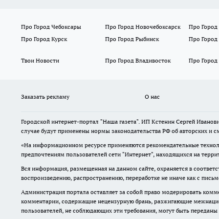
Про Город Чебоксары
Про Город Новочебоксарск
Про Город
Про Город Курск
Про Город Рыбинск
Про Город
Твои Новости
Про Город Владивосток
Про Город
Заказать рекламу
О нас
Городской интернет-портал "Наша газета". ИП Кстенин Сергей Иванови
случае будут применены нормы законодательства РФ об авторских и с
«На информационном ресурсе применяются рекомендательные техноло
предпочтениям пользователей сети "Интернет", находящихся на терри
Вся информация, размещенная на данном сайте, охраняется в соответс
воспроизведению, распространению, переработке не иначе как с пись
Администрация портала оставляет за собой право модерировать комме
комментарии, содержащие нецензурную брань, разжигающие межнацион
пользователей, не соблюдающих эти требования, могут быть переданы