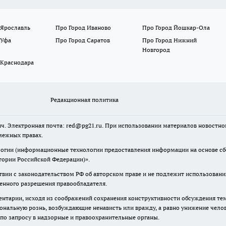
 Ярославль
Про Город Иваново
Про Город Йошкар-Ола
 Уфа
Про Город Саратов
Про Город Нижний
Новгород
 Краснодара
Редакционная политика
ч. Электронная почта: red@pg21.ru. При использовании материалов новостного
межных правах.
гии (информационные технологии предоставления информации на основе сбор
тории Российской Федерации)».
твии с законодательством РФ об авторском праве и не подлежит использовани
менного разрешения правообладателя.
нтарии, исходя из соображений сохранения конструктивности обсуждения тем 
альную рознь, возбуждающие ненависть или вражду, а равно унижение челове
 по запросу в надзорные и правоохранительные органы.