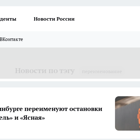
денты
Новости России
ВКонтакте
Новости по тэгу
переименование
инбурге переименуют остановки
ель» и «Ясная»