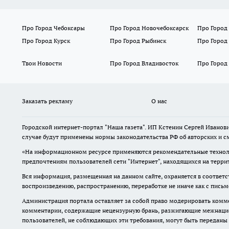
Про Город Чебоксары
Про Город Новочебоксарск
Про Город
Про Город Курск
Про Город Рыбинск
Про Город
Твои Новости
Про Город Владивосток
Про Город
Заказать рекламу
О нас
Городской интернет-портал "Наша газета". ИП Кстенин Сергей Иванови
случае будут применены нормы законодательства РФ об авторских и с
«На информационном ресурсе применяются рекомендательные техноло
предпочтениям пользователей сети "Интернет", находящихся на терри
Вся информация, размещенная на данном сайте, охраняется в соответс
воспроизведению, распространению, переработке не иначе как с пись
Администрация портала оставляет за собой право модерировать комме
комментарии, содержащие нецензурную брань, разжигающие межнацион
пользователей, не соблюдающих эти требования, могут быть переданы