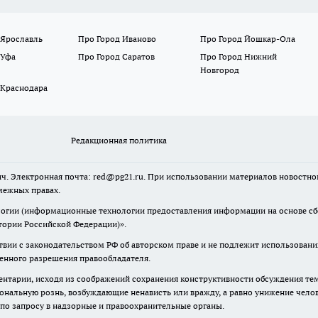
 Ярославль
Про Город Иваново
Про Город Йошкар-Ола
 Уфа
Про Город Саратов
Про Город Нижний
Новгород
 Краснодара
Редакционная политика
ч. Электронная почта: red@pg21.ru. При использовании материалов новостного
межных правах.
гии (информационные технологии предоставления информации на основе сбор
тории Российской Федерации)».
твии с законодательством РФ об авторском праве и не подлежит использовани
менного разрешения правообладателя.
нтарии, исходя из соображений сохранения конструктивности обсуждения тем 
альную рознь, возбуждающие ненависть или вражду, а равно унижение челове
 по запросу в надзорные и правоохранительные органы.