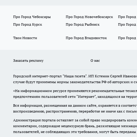
Про Город Чебоксары
Про Город Новочебоксарск
Про Город
Про Город Курск
Про Город Рыбинск
Про Город
Твои Новости
Про Город Владивосток
Про Город
Заказать рекламу
О нас
Городской интернет-портал "Наша газета". ИП Кстенин Сергей Иванови
случае будут применены нормы законодательства РФ об авторских и с
«На информационном ресурсе применяются рекомендательные техноло
предпочтениям пользователей сети "Интернет", находящихся на терри
Вся информация, размещенная на данном сайте, охраняется в соответс
воспроизведению, распространению, переработке не иначе как с пись
Администрация портала оставляет за собой право модерировать комме
комментарии, содержащие нецензурную брань, разжигающие межнацион
пользователей, не соблюдающих эти требования, могут быть переданы