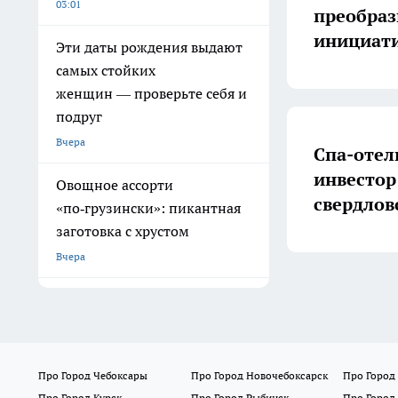
03:01
преобраз
инициат
Эти даты рождения выдают
самых стойких
женщин — проверьте себя и
подруг
Вчера
Спа-отел
инвестор
Овощное ассорти
свердлов
«по‑грузински»: пикантная
заготовка с хрустом
Вчера
Про Город Чебоксары
Про Город Новочебоксарск
Про Город
Про Город Курск
Про Город Рыбинск
Про Город