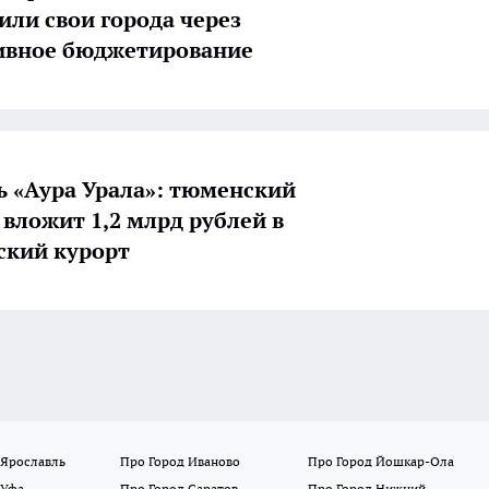
или свои города через
ивное бюджетирование
ь «Аура Урала»: тюменский
 вложит 1,2 млрд рублей в
ский курорт
 Ярославль
Про Город Иваново
Про Город Йошкар-Ола
 Уфа
Про Город Саратов
Про Город Нижний