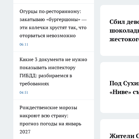
Огурцы по‑ресторанному:
закатываю «бургершоны» —
Сбил дево
эти колечки хрустят так, что
шоколадк
оторваться невозможно
жестоког
06:11
Какие 3 документа не нужно
показывать инспектору
ГИБДД: разбираемся в
Под Сухи
требованиях
«Ниве» с
04:51
Рождественские морозы
накроют всю страну:
прогноз погоды на январь
2027
Жители С