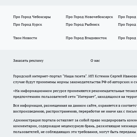
Про Город Чебоксары
Про Город Новочебоксарск
Про Город
Про Город Курск
Про Город Рыбинск
Про Город
Твои Новости
Про Город Владивосток
Про Город
Заказать рекламу
О нас
Городской интернет-портал "Наша газета". ИП Кстенин Сергей Иванови
случае будут применены нормы законодательства РФ об авторских и с
«На информационном ресурсе применяются рекомендательные техноло
предпочтениям пользователей сети "Интернет", находящихся на терри
Вся информация, размещенная на данном сайте, охраняется в соответс
воспроизведению, распространению, переработке не иначе как с пись
Администрация портала оставляет за собой право модерировать комме
комментарии, содержащие нецензурную брань, разжигающие межнацион
пользователей, не соблюдающих эти требования, могут быть переданы