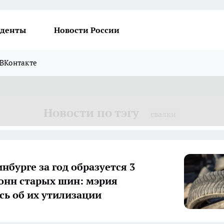
денты
Новости России
ВКонтакте
Новости по тэгу
свалки
нбурге за год образуется 3
онн старых шин: мэрия
сь об их утилизации