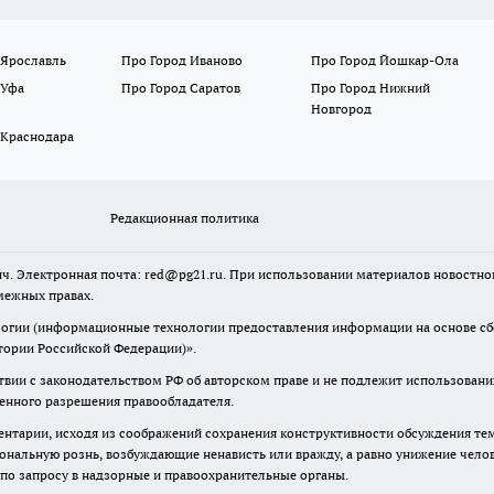
 Ярославль
Про Город Иваново
Про Город Йошкар-Ола
 Уфа
Про Город Саратов
Про Город Нижний
Новгород
 Краснодара
Редакционная политика
ч. Электронная почта: red@pg21.ru. При использовании материалов новостного
межных правах.
гии (информационные технологии предоставления информации на основе сбор
тории Российской Федерации)».
твии с законодательством РФ об авторском праве и не подлежит использовани
менного разрешения правообладателя.
нтарии, исходя из соображений сохранения конструктивности обсуждения тем 
альную рознь, возбуждающие ненависть или вражду, а равно унижение челове
 по запросу в надзорные и правоохранительные органы.