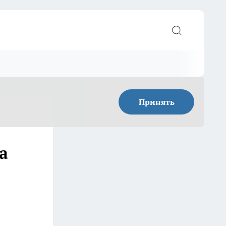
Принять
а