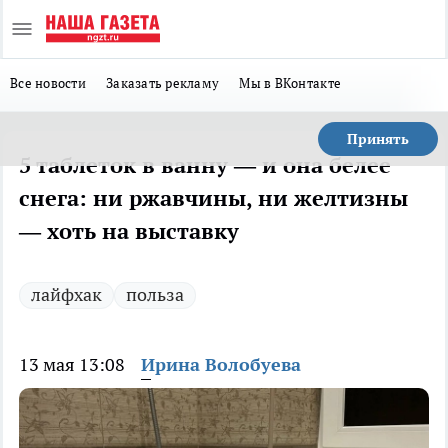
Все новости
Заказать рекламу
Мы в ВКонтакте
Принять
5 таблеток в ванну — и она белее
снега: ни ржавчины, ни желтизны
— хоть на выставку
лайфхак
польза
13 мая 13:08
Ирина Волобуева