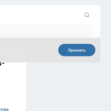
Принять
з-
уева