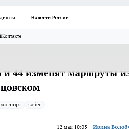
денты
Новости России
ВКонтакте
6 и 44 изменят маршруты и
ьцовском
ранспорт
забег
12 мая 10:05
Ирина Волоб