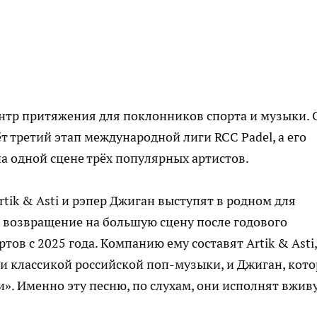
ентр притяжения для поклонников спорта и музыки. 
 третий этап международной лиги RCC Padel, а его
а одной сцене трёх популярных артистов.
rtik & Asti и рэпер Джиган выступят в родном для
о возвращение на большую сцену после годового
ов с 2025 года. Компанию ему составят Artik & Asti,
ли классикой российской поп-музыки, и Джиган, кот
и». Именно эту песню, по слухам, они исполнят вжив