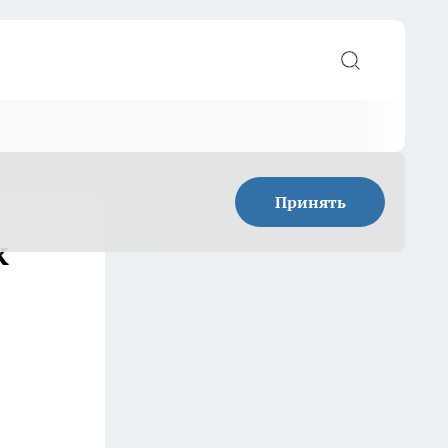
Принять
k