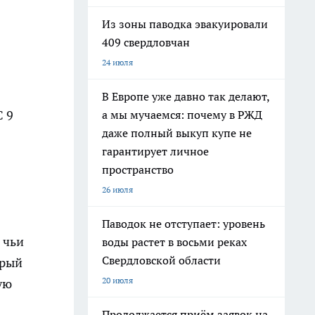
Из зоны паводка эвакуировали
409 свердловчан
24 июля
В Европе уже давно так делают,
С 9
а мы мучаемся: почему в РЖД
даже полный выкуп купе не
гарантирует личное
пространство
26 июля
Паводок не отступает: уровень
 чьи
воды растет в восьми реках
Свердловской области
орый
20 июля
ую
Продолжается приём заявок на