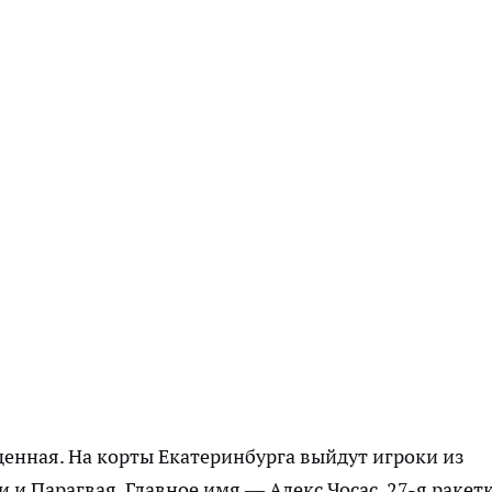
енная. На корты Екатеринбурга выйдут игроки из
и Парагвая. Главное имя — Алекс Чосас, 27-я ракет