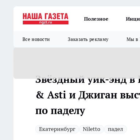
Полезное
Инци
Все новости
Заказать рекламу
Мы в 
Звёздный уик-энд в Е
& Asti и Джиган вы
по паделу
Екатеринбург
Niletto
падел