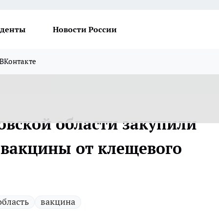
денты
Новости России
ВКонтакте
овской области закупили
з вакцины от клещевого
область
вакцина