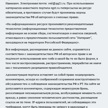
Иванович. Электронная почта: red@pg21.ru. При использовании
материалов новостного портала ngzt.ru гиперссылка на ресурс
обязательна, в противном случае будут применены нормы
законодательства РФ об авторских и смежных правах.
«На информационном ресурсе применяются рекомендательные
технологии (информационные технологии предоставления
информации на основе сбора, систематизации и анализа сведений,
относящихся к предпочтениям пользователей сети "Интернет",
находящихся на территории Российской Федерации)».
Вся информация, размещенная на данном сайте, охраняется в
соответствии с законодательством РФ об авторском праве и не
подлежит использованию кем-либо в какой бы то ни было форме, в
том числе воспроизведению, распространению, переработке не иначе
как с письменного разрешения правообладателя.
Администрация портала оставляет за собой право модерировать
комментарии, исходя из соображений сохранения конструктивности
обсуждения тем и соблюдения законодательства РФ и РТ. На сайте не
допускаются комментарии, содержащие нецензурную брань,
разжигающие межнациональную рознь, возбуждающие ненависть или
вражду, а равно унижение человеческого достоинства, размещение
ссылок не по теме. IP-адреса пользователей, не соблюдающих эти
требования, могут быть переданы по запросу в надзорные и