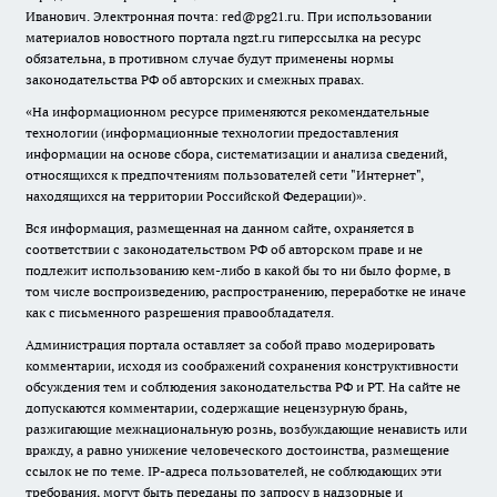
Иванович. Электронная почта: red@pg21.ru. При использовании
материалов новостного портала ngzt.ru гиперссылка на ресурс
обязательна, в противном случае будут применены нормы
законодательства РФ об авторских и смежных правах.
«На информационном ресурсе применяются рекомендательные
технологии (информационные технологии предоставления
информации на основе сбора, систематизации и анализа сведений,
относящихся к предпочтениям пользователей сети "Интернет",
находящихся на территории Российской Федерации)».
Вся информация, размещенная на данном сайте, охраняется в
соответствии с законодательством РФ об авторском праве и не
подлежит использованию кем-либо в какой бы то ни было форме, в
том числе воспроизведению, распространению, переработке не иначе
как с письменного разрешения правообладателя.
Администрация портала оставляет за собой право модерировать
комментарии, исходя из соображений сохранения конструктивности
обсуждения тем и соблюдения законодательства РФ и РТ. На сайте не
допускаются комментарии, содержащие нецензурную брань,
разжигающие межнациональную рознь, возбуждающие ненависть или
вражду, а равно унижение человеческого достоинства, размещение
ссылок не по теме. IP-адреса пользователей, не соблюдающих эти
требования, могут быть переданы по запросу в надзорные и