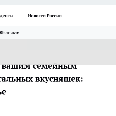
денты
Новости России
ВКонтакте
т вашим семейным
тальных вкусняшек:
ье