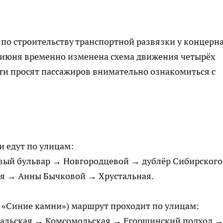
по строительству транспортной развязки у концерн
26 июня временно изменена схема движения четырёх
ти
просят пассажиров внимательно ознакомиться с
и едут по улицам:
ый бульвар → Новгородцевой → дублёр Сибирского
ая → Анны Бычковой → Хрустальная.
 «Синие камни») маршрут проходит по улицам:
альская → Комсомольская → Егоршинский подход 