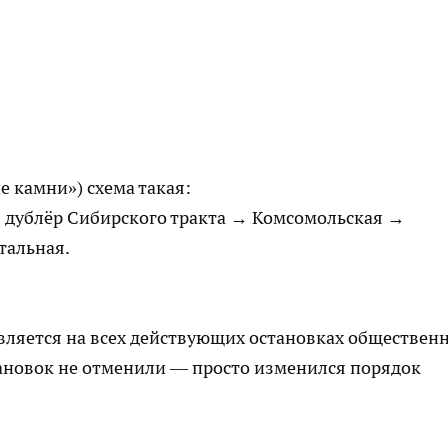
е камни») схема такая:
дублёр Сибирского тракта → Комсомольская →
тальная.
вляется на всех действующих остановках обществен
тановок не отменили — просто изменился порядок