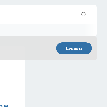
Принять
уева