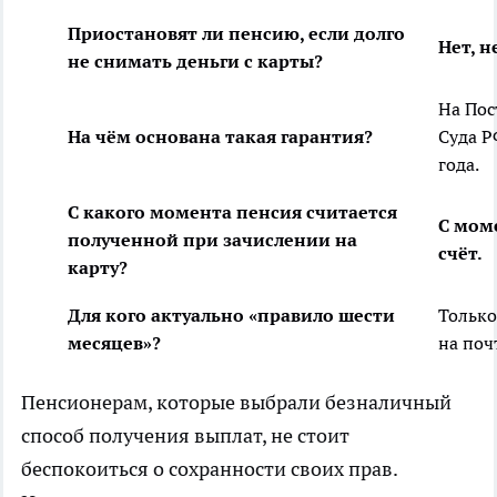
Приостановят ли пенсию, если долго
Нет, н
не снимать деньги с карты?
На Пос
На чём основана такая гарантия?
Суда Р
года.
С какого момента пенсия считается
С мом
полученной при зачислении на
счёт.
карту?
Для кого актуально «правило шести
Только
месяцев»?
на поч
Пенсионерам, которые выбрали безналичный
способ получения выплат, не стоит
беспокоиться о сохранности своих прав.