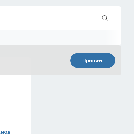
Принять
анов