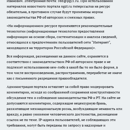
Иванович. Электронная почта: red@pg21.ru. При использовании
материалов новостного портала ngzt.ru гиперссылка на ресурс
обязательна, в противном случае будут применены нормы
законодательства РФ об авторских и смежных правах.
«На информационном ресурсе применяются рекомендательные
технологии (информационные технологии предоставления
информации на основе сбора, систематизации и анализа сведений,
относящихся к предпочтениям пользователей сети "Интернет",
находящихся на территории Российской Федерации)».
Вся информация, размещенная на данном сайте, охраняется в
соответствии с законодательством РФ об авторском праве и не
подлежит использованию кем-либо в какой бы то ни было форме, в
том числе воспроизведению, распространению, переработке не иначе
как с письменного разрешения правообладателя.
Администрация портала оставляет за собой право модерировать
комментарии, исходя из соображений сохранения конструктивности
обсуждения тем и соблюдения законодательства РФ и РТ. На сайте не
допускаются комментарии, содержащие нецензурную брань,
разжигающие межнациональную рознь, возбуждающие ненависть или
вражду, а равно унижение человеческого достоинства, размещение
ссылок не по теме. IP-адреса пользователей, не соблюдающих эти
требования, могут быть переданы по запросу в надзорные и