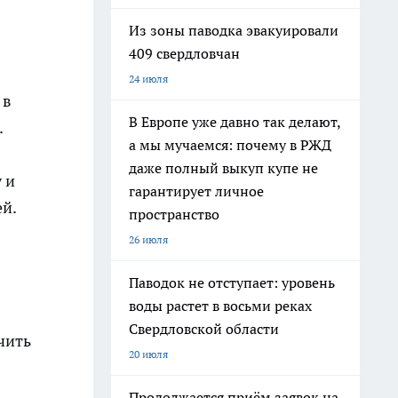
Из зоны паводка эвакуировали
409 свердловчан
24 июля
 в
В Европе уже давно так делают,
.
а мы мучаемся: почему в РЖД
даже полный выкуп купе не
 и
гарантирует личное
ей.
пространство
26 июля
Паводок не отступает: уровень
воды растет в восьми реках
Свердловской области
чить
20 июля
Продолжается приём заявок на