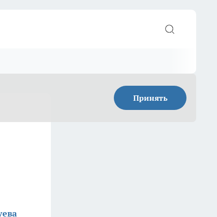
Принять
уева