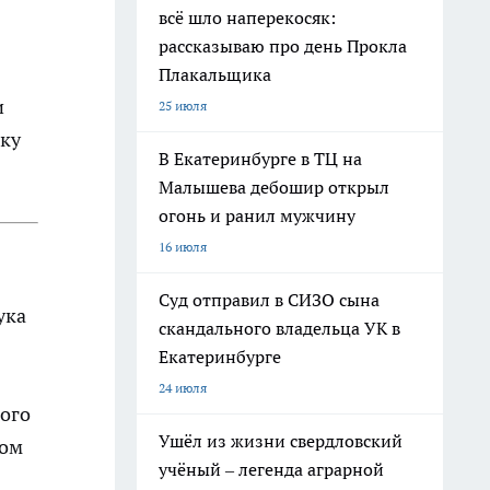
всё шло наперекосяк:
рассказываю про день Прокла
Плакальщика
и
25 июля
шку
В Екатеринбурге в ТЦ на
Малышева дебошир открыл
огонь и ранил мужчину
16 июля
Суд отправил в СИЗО сына
ука
скандального владельца УК в
Екатеринбурге
24 июля
ного
Ушёл из жизни свердловский
вом
учёный – легенда аграрной