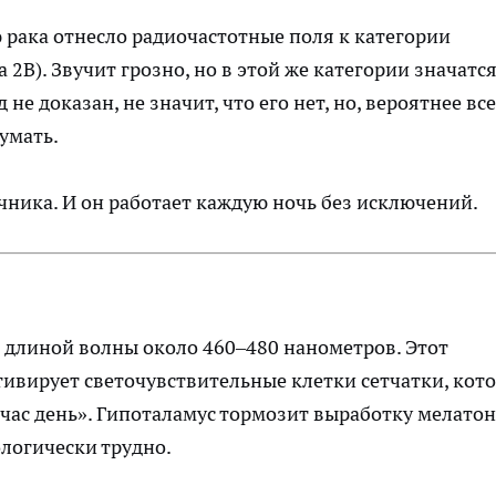
рака отнесло радиочастотные поля к категории
2B). Звучит грозно, но в этой же категории значатс
 не доказан, не значит, что его нет, но, вероятнее все
думать.
чника. И он работает каждую ночь без исключений.
с длиной волны около 460–480 нанометров. Этот
ивирует светочувствительные клетки сетчатки, кот
йчас день». Гипоталамус тормозит выработку мелато
ологически трудно.