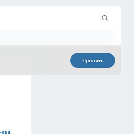
Принять
уева