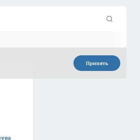
Принять
уева