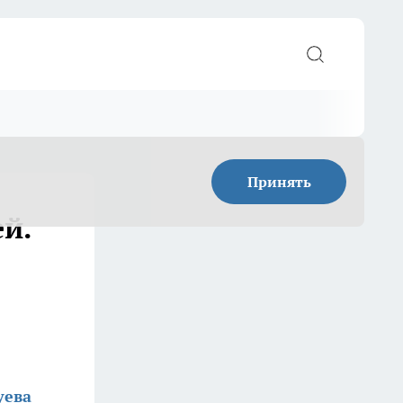
Принять
й.
уева