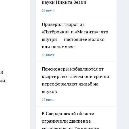
науки Никита Зезин
24 июля
Проверил творог из
«Пятёрочки» и «Магнита»: что
внутри — настоящее молоко
или пальмовое
18 июля
Пенсионеры избавляются от
ми
квартир: вот зачем они срочно
ми,
переоформляют жильё на
внуков
17 июля
В Свердловской области
ограничили движение
грузовиков на Тюменском