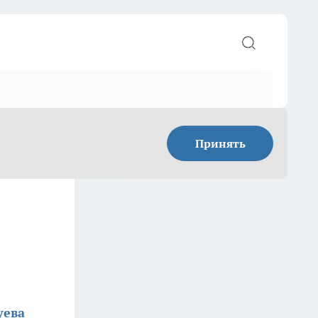
Принять
уева