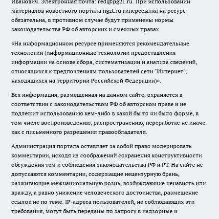
Иванович. Электронная почта: red@pg21.ru. При использовании
материалов новостного портала ngzt.ru гиперссылка на ресурс
обязательна, в противном случае будут применены нормы
законодательства РФ об авторских и смежных правах.
«На информационном ресурсе применяются рекомендательные
технологии (информационные технологии предоставления
информации на основе сбора, систематизации и анализа сведений,
относящихся к предпочтениям пользователей сети "Интернет",
находящихся на территории Российской Федерации)».
Вся информация, размещенная на данном сайте, охраняется в
соответствии с законодательством РФ об авторском праве и не
подлежит использованию кем-либо в какой бы то ни было форме, в
том числе воспроизведению, распространению, переработке не иначе
как с письменного разрешения правообладателя.
Администрация портала оставляет за собой право модерировать
комментарии, исходя из соображений сохранения конструктивности
обсуждения тем и соблюдения законодательства РФ и РТ. На сайте не
допускаются комментарии, содержащие нецензурную брань,
разжигающие межнациональную рознь, возбуждающие ненависть или
вражду, а равно унижение человеческого достоинства, размещение
ссылок не по теме. IP-адреса пользователей, не соблюдающих эти
требования, могут быть переданы по запросу в надзорные и