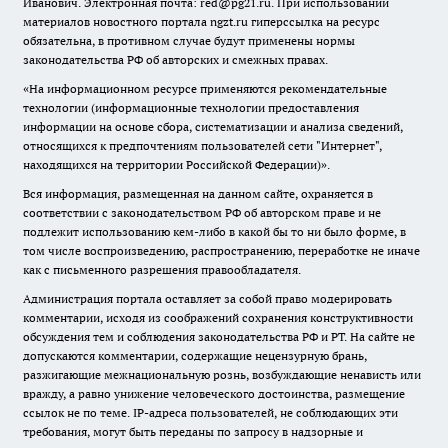
Иванович. Электронная почта: red@pg21.ru. При использовании
материалов новостного портала ngzt.ru гиперссылка на ресурс
обязательна, в противном случае будут применены нормы
законодательства РФ об авторских и смежных правах.
«На информационном ресурсе применяются рекомендательные
технологии (информационные технологии предоставления
информации на основе сбора, систематизации и анализа сведений,
относящихся к предпочтениям пользователей сети "Интернет",
находящихся на территории Российской Федерации)».
Вся информация, размещенная на данном сайте, охраняется в
соответствии с законодательством РФ об авторском праве и не
подлежит использованию кем-либо в какой бы то ни было форме, в
том числе воспроизведению, распространению, переработке не иначе
как с письменного разрешения правообладателя.
Администрация портала оставляет за собой право модерировать
комментарии, исходя из соображений сохранения конструктивности
обсуждения тем и соблюдения законодательства РФ и РТ. На сайте не
допускаются комментарии, содержащие нецензурную брань,
разжигающие межнациональную рознь, возбуждающие ненависть или
вражду, а равно унижение человеческого достоинства, размещение
ссылок не по теме. IP-адреса пользователей, не соблюдающих эти
требования, могут быть переданы по запросу в надзорные и