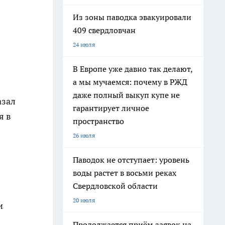
Из зоны паводка эвакуировали
409 свердловчан
24 июля
В Европе уже давно так делают,
а мы мучаемся: почему в РЖД
даже полный выкуп купе не
азал
гарантирует личное
я в
пространство
26 июля
Паводок не отступает: уровень
воды растет в восьми реках
Свердловской области
20 июля
и
Продолжается приём заявок на