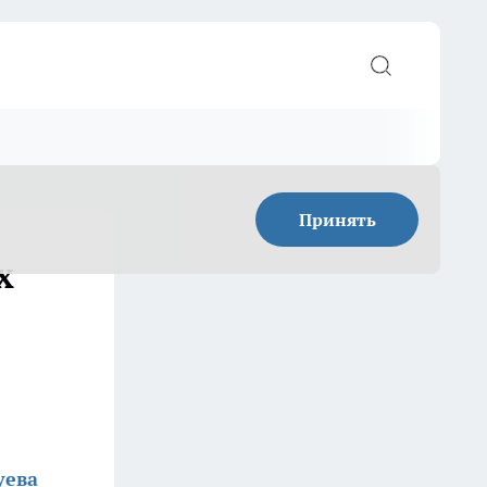
Принять
х
уева