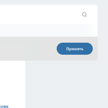
Принять
кова