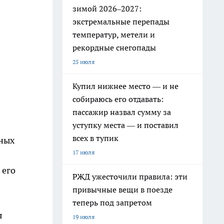
зимой 2026–2027:
экстремальные перепады
температур, метели и
рекордные снегопады
25 июля
Купил нижнее место — и не
собираюсь его отдавать:
пассажир назвал сумму за
уступку места — и поставил
всех в тупик
сных
17 июля
 его
РЖД ужесточили правила: эти
привычные вещи в поезде
теперь под запретом
я
19 июля