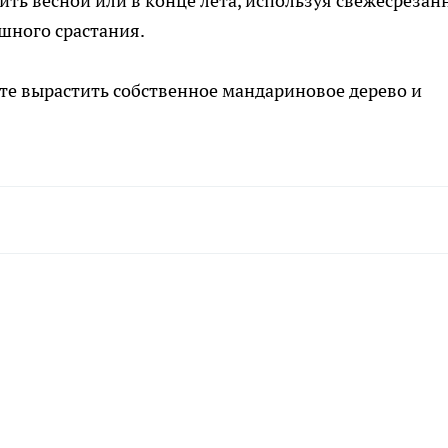
ить весной или в конце лета, используя свежесреза
ешного срастания.
те вырастить собственное мандариновое дерево и