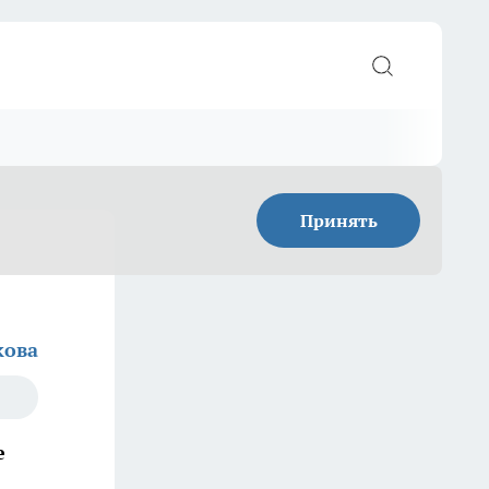
Принять
кова
е