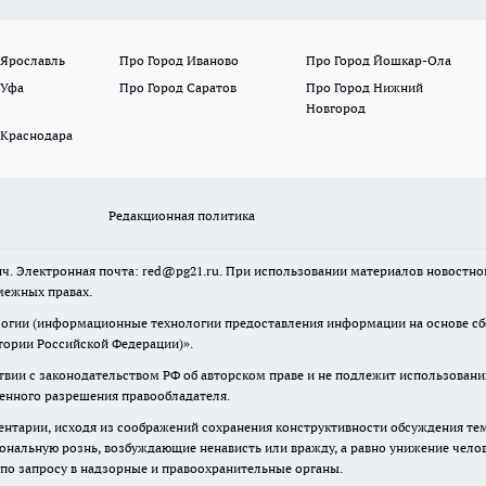
 Ярославль
Про Город Иваново
Про Город Йошкар-Ола
 Уфа
Про Город Саратов
Про Город Нижний
Новгород
 Краснодара
Редакционная политика
ч. Электронная почта: red@pg21.ru. При использовании материалов новостного
межных правах.
гии (информационные технологии предоставления информации на основе сбор
тории Российской Федерации)».
твии с законодательством РФ об авторском праве и не подлежит использовани
менного разрешения правообладателя.
нтарии, исходя из соображений сохранения конструктивности обсуждения тем 
альную рознь, возбуждающие ненависть или вражду, а равно унижение челове
 по запросу в надзорные и правоохранительные органы.