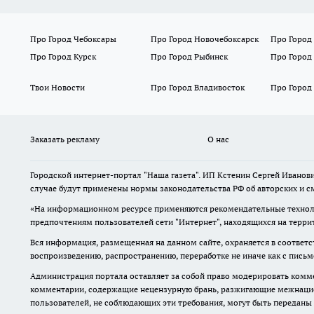
Про Город Чебоксары
Про Город Новочебоксарск
Про Город
Про Город Курск
Про Город Рыбинск
Про Город
Твои Новости
Про Город Владивосток
Про Город
Заказать рекламу
О нас
Городской интернет-портал "Наша газета". ИП Кстенин Сергей Иванови
случае будут применены нормы законодательства РФ об авторских и с
«На информационном ресурсе применяются рекомендательные техноло
предпочтениям пользователей сети "Интернет", находящихся на терри
Вся информация, размещенная на данном сайте, охраняется в соответс
воспроизведению, распространению, переработке не иначе как с пись
Администрация портала оставляет за собой право модерировать комме
комментарии, содержащие нецензурную брань, разжигающие межнацион
пользователей, не соблюдающих эти требования, могут быть переданы