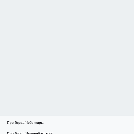
Про Город Чебоксары
Про Город Новочебоксарск