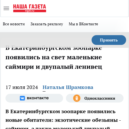
Все новости
Заказать рекламу
Мы в ВКонтакте
Принять
В Екатеринбургском зоопарке
появились на свет маленькие
саймири и двупалый ленивец
17 июля 2024
Наталья Шрамкова
В Екатеринбургском зоопарке появились
новые обитатели: экзотические обезьяны -
саймири, а также маленький двупалый